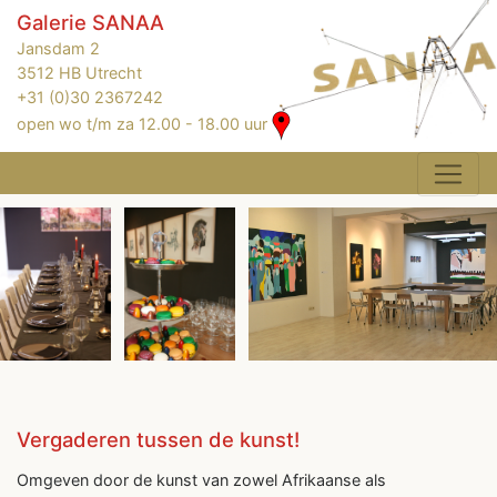
Galerie SANAA
Jansdam 2
3512 HB Utrecht
+31 (0)30 2367242
open wo t/m za 12.00 - 18.00 uur
Vergaderen tussen de kunst!
Omgeven door de kunst van zowel Afrikaanse als