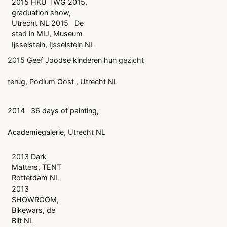
2015 HKU TWG 2015,
graduation show,
Utrecht NL 2015
De
stad
in MIJ, Museum
Ijsselstein, Ij
ss
elstein NL
2015
Geef Joodse kinderen hun
gezicht
terug,
Podium Oost
,
Utrecht NL
2014
36 days of painting,
Academiegalerie,
Utrecht
NL
2013
Dark
Matt
e
rs, TENT
R
o
tt
e
rdam NL
2013
SHOWROOM,
Bikewars,
de
Bilt NL