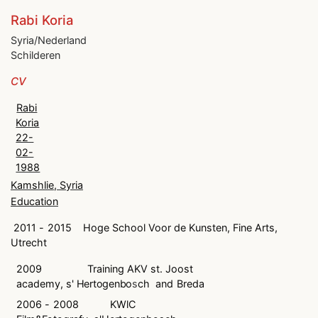
Rabi Koria
Syria/Nederland
Schilderen
CV
Rabi
Koria
22-
02-
1988
Kamshlie, Syria
Education
2011
-
2015
Hoge School Voor de Kunsten, Fine Arts,
Utrecht
2009
Training AKV st. Joost
academy, s'
Hertogenbo
s
ch
and
Breda
2006
-
2008
KWlC