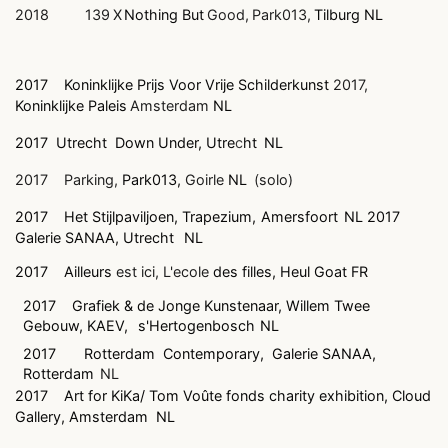
2018
139
X
Nothing
But
Good,
Park013,
Tilburg
NL
2017
Koninklijke Prijs Voor Vrije Schilderkunst
2017,
Koninklijke Paleis
Amsterdam
NL
2017
Utrecht
Down Under, Utre
c
ht
NL
2017
Parking,
Park013,
Goirle
NL
(solo)
2017
Het Stijlpaviljoen, Trapezium,
Amersfoort
NL
2017
Galerie SANAA, Utrecht
NL
2017
Ailleurs
est ici, L'ecole
des filles, Heul Goat FR
2017
Grafiek & de Jonge Kunstenaar, Willem Twee
Gebouw, KAEV,
s'Hertogenbosch
NL
2017
Rotterdam
Contemporary,
Galerie SANAA,
Rotterdam
NL
2017
Art for KiKa/ Tom Voûte fonds charity exhibition, Cloud
Gallery, Amsterdam
NL