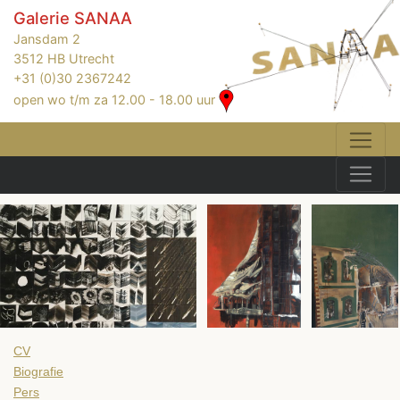
Galerie SANAA
Jansdam 2
3512 HB Utrecht
+31 (0)30 2367242
open wo t/m za 12.00 - 18.00 uur
CV
Biografie
Pers