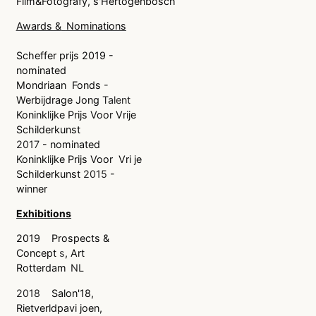
Film&Fotografy,
s'Hertogenbosch
Awards &
Nominations
Scheffer prijs 2019 -
nominated
Mondriaan
Fonds -
Werbijdrage Jong
Talent
Koninklijke Prijs Voor Vrije
Schilderkunst
2017
- nominated
Koninklijke Prijs Voor
Vri je
Schilderkunst
2015
-
winner
Exhibitions
2019
Prospects &
Concept
s
, Art
Rotterdam
NL
2018
Salon'18,
Rietverldpavi joen,