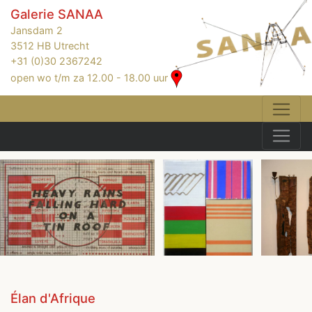
Galerie SANAA
Jansdam 2
3512 HB Utrecht
+31 (0)30 2367242
open wo t/m za 12.00 - 18.00 uur
Élan d'Afrique