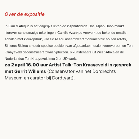
Over de expositie
In Elan d' Afrique is het dagelijks leven de inspiratiebron. Joel Mpah Dooh maakt
hierover schetsmatige tekeningen. Camille Azankpo verwerkt de bekende emaille
schalen met kleuropdruk, Kossie Assou assembleert monumentale houten reliefs,
Simonet Biokou smeedt speelse beelden van afgedankte metalen voorwerpen en Ton
Kraayeveld deconstrueert townshiphuizen. 6 kunstenaars uit West-Afrika en de
Nederlandse Ton Kraayeveld met 2 en 3D werk.
za 2 april 16.00 uur
Artist Talk: Ton Kraayeveld in gesprek
met Gerrit Willems
(Conservator van het Dordrechts
Museum en curator bij Dordtyart).